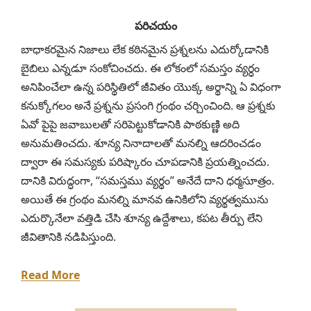
పరిచయం
బాధాకరమైన నిజాలు లేక కఠినమైన ప్రశ్నలను ఎదుర్కోడానికి
బైబిలు ఎన్నడూ సంకోచించదు. ఈ లోకంలో సమస్తం వ్యర్ధం
అనిపించేలా ఉన్న పరిస్థితిలో జీవితం యొక్క అర్థాన్ని ఏ విధంగా
కనుక్కోగలం అనే ప్రశ్నను ప్రసంగి గ్రంథం చర్చించింది. ఆ ప్రశ్నకు
ఏవో పైపై జవాబులతో సరిపెట్టుకోడానికి పాఠకుణ్ణి అది
అనుమతించదు. శూన్య నినాదాలతో మనల్ని ఆదరించడం
ద్వారా ఈ సమస్యకు పరిష్కారం చూపడానికి ప్రయత్నించదు.
దానికి విరుద్ధంగా, ‘‘సమస్తము వ్యర్థం’’ అనేదే దాని ధర్మసూత్రం.
అయితే ఈ గ్రంథం మనల్ని మానవ ఉనికిలోని వ్యర్థత్వమును
ఎదుర్కొనేలా వత్తిడి చేసి శూన్య ఉద్దేశాలు, కపట తీర్పు లేని
జీవితానికి నడిపిస్తుంది.
Read More